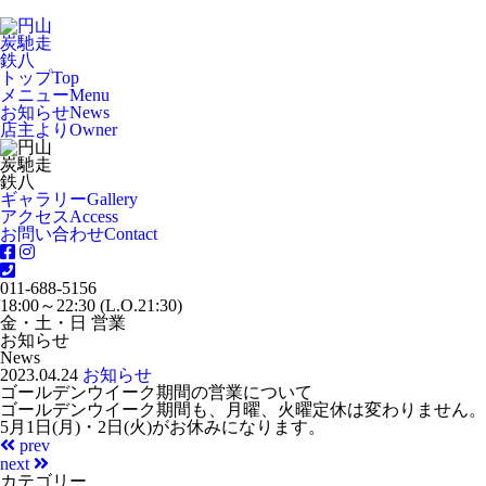
トップ
Top
メニュー
Menu
お知らせ
News
店主より
Owner
ギャラリー
Gallery
アクセス
Access
お問い合わせ
Contact
011-688-5156
18:00～22:30 (L.O.21:30)
金・土・日 営業
お知らせ
News
2023.04.24
お知らせ
ゴールデンウイーク期間の営業について
ゴールデンウイーク期間も、月曜、火曜定休は変わりません。
5月1日(月)・2日(火)がお休みになります。
prev
next
カテゴリー